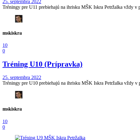
25. septembra 2022
Tréningy pre U11 prebiehajú na ihrisku MŠK Iskra Petržalka vždy v po
mskiskra
10
0
Tréning U10 (Prípravka)
25. septembra 2022
Tréningy pre U10 prebiehajú na ihrisku MŠK Iskra Petržalka vždy v po
mskiskra
10
0