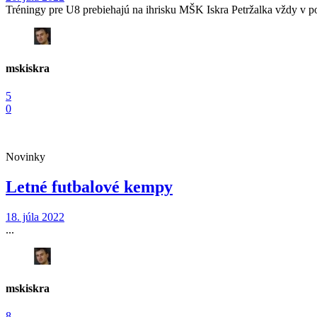
Tréningy pre U8 prebiehajú na ihrisku MŠK Iskra Petržalka vždy v pon
mskiskra
5
0
Novinky
Letné futbalové kempy
18. júla 2022
...
mskiskra
8