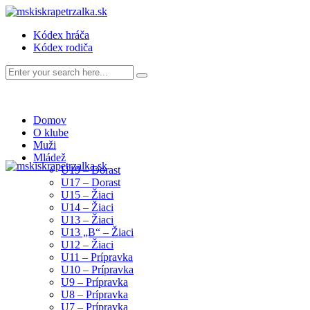
Kódex hráča
Kódex rodiča
Domov
O klube
Muži
Mládež
U19 – Dorast
U17 – Dorast
U15 – Žiaci
U14 – Žiaci
U13 – Žiaci
U13 „B“ – Žiaci
U12 – Žiaci
U11 – Prípravka
U10 – Prípravka
U9 – Prípravka
U8 – Prípravka
U7 – Prípravka