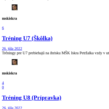
mskiskra
6
Tréning U7 (Škôlka)
26. júla 2022
Tréningy pre U7 prebiehajú na ihrisku MŠK Iskra Petržalka vzdy v utor
mskiskra
4
0
Tréning U8 (Prípravka)
26. júla 2022