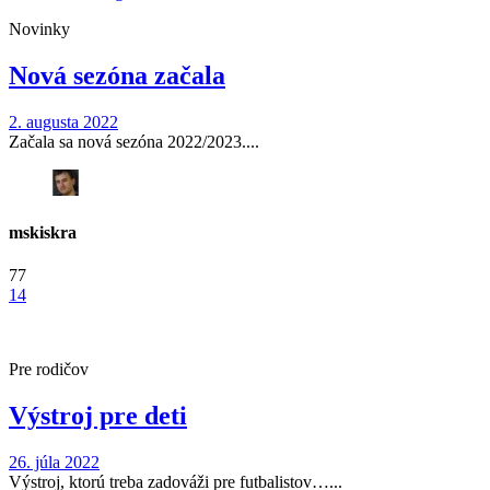
Novinky
Nová sezóna začala
2. augusta 2022
Začala sa nová sezóna 2022/2023....
mskiskra
77
14
Pre rodičov
Výstroj pre deti
26. júla 2022
Výstroj, ktorú treba zadováži pre futbalistov…...