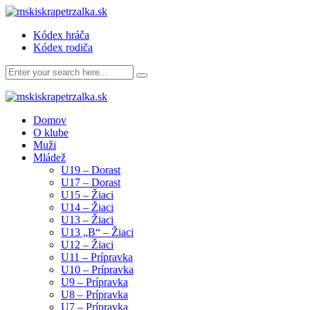
Kódex hráča
Kódex rodiča
Domov
O klube
Muži
Mládež
U19 – Dorast
U17 – Dorast
U15 – Žiaci
U14 – Žiaci
U13 – Žiaci
U13 „B“ – Žiaci
U12 – Žiaci
U11 – Prípravka
U10 – Prípravka
U9 – Prípravka
U8 – Prípravka
U7 – Prípravka