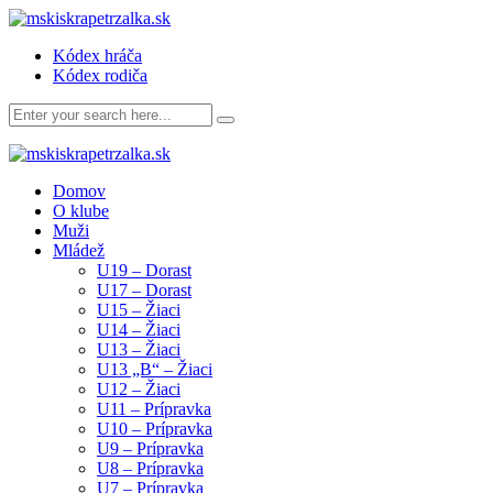
Kódex hráča
Kódex rodiča
Domov
O klube
Muži
Mládež
U19 – Dorast
U17 – Dorast
U15 – Žiaci
U14 – Žiaci
U13 – Žiaci
U13 „B“ – Žiaci
U12 – Žiaci
U11 – Prípravka
U10 – Prípravka
U9 – Prípravka
U8 – Prípravka
U7 – Prípravka