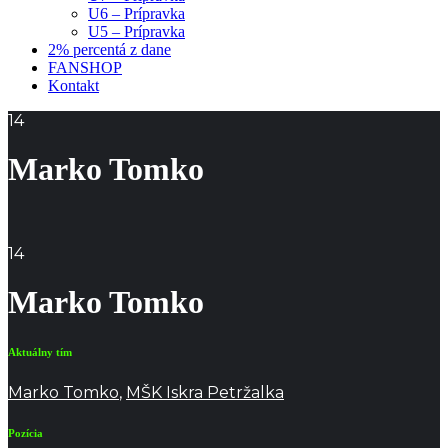
U6 – Prípravka
U5 – Prípravka
2% percentá z dane
FANSHOP
Kontakt
14
Marko Tomko
14
Marko Tomko
Aktuálny tím
Marko Tomko
,
MŠK Iskra Petržalka
Pozícia