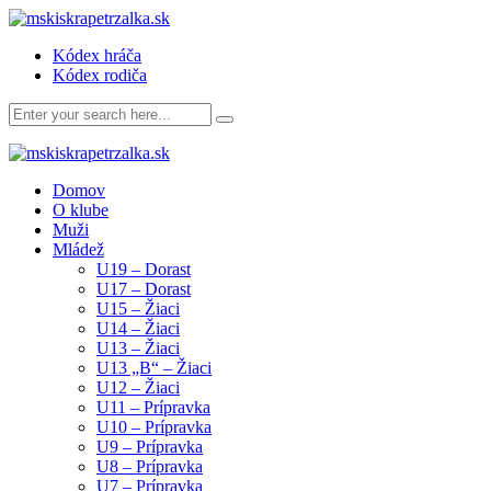
Kódex hráča
Kódex rodiča
Domov
O klube
Muži
Mládež
U19 – Dorast
U17 – Dorast
U15 – Žiaci
U14 – Žiaci
U13 – Žiaci
U13 „B“ – Žiaci
U12 – Žiaci
U11 – Prípravka
U10 – Prípravka
U9 – Prípravka
U8 – Prípravka
U7 – Prípravka